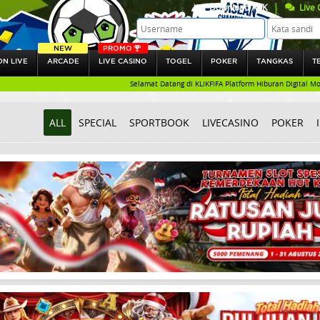
|
Download APK
Live 
NEW
PROMO
DN LIVE
ARCADE
LIVE CASINO
TOGEL
POKER
TANGKAS
T
Selamat Datang di KLIKFIFA Platform Hiburan Digital Moder
ALL
SPECIAL
SPORTBOOK
LIVECASINO
POKER