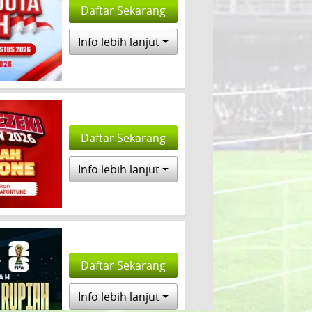
Daftar Sekarang
Info lebih lanjut
Daftar Sekarang
Info lebih lanjut
Daftar Sekarang
Info lebih lanjut